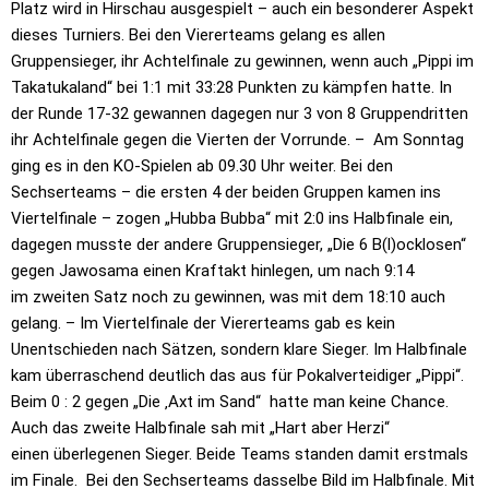
Platz
wird in Hirschau ausgespielt – auch ein besonderer Aspekt
dieses Turniers.
Bei den Viererteams gelang es allen
Gruppensieger, ihr Achtelfinale zu
gewinnen, wenn auch „Pippi im
Takatukaland“ bei 1:1 mit 33:28 Punkten zu
kämpfen hatte. In
der Runde 17-32 gewannen dagegen nur 3 von 8
Gruppendritten
ihr Achtelfinale gegen die Vierten der Vorrunde. – Am
Sonntag
ging es in den KO-Spielen ab 09.30 Uhr weiter. Bei den
Sechserteams
– die ersten 4 der beiden Gruppen kamen ins
Viertelfinale – zogen „Hubba
Bubba“ mit 2:0 ins Halbfinale ein,
dagegen musste der andere Gruppensieger,
„Die 6 B(l)ocklosen“
gegen Jawosama einen Kraftakt hinlegen, um nach 9:14
im
zweiten Satz noch zu gewinnen, was mit dem 18:10 auch
gelang. – Im
Viertelfinale der Viererteams gab es kein
Unentschieden nach Sätzen, sondern
klare Sieger. Im Halbfinale
kam überraschend deutlich das aus für
Pokalverteidiger „Pippi“.
Beim 0 : 2 gegen „Die ‚Axt im Sand“ hatte man
keine Chance.
Auch das zweite Halbfinale sah mit „Hart aber Herzi“
einen
überlegenen Sieger. Beide Teams standen damit erstmals
im Finale. Bei den
Sechserteams dasselbe Bild im Halbfinale. Mit