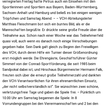
verregneten Freitag hatte Petrus auch ein Einsehen mit den
Sportlerinnen und Sportlern aus Bayern, Baden-Württemberg,
Sachsen-Anhalt und Hamburg und beließ es bei einigen wenigen
Tröpfchen und Samstag Abend. – – VCH-Abteilungsleiter
Matthias Fleischmann bot sich ein buntes Bild, als er die
Mannschaften begrüßte. Er drückte seine große Freude über die
Teilnahme aus. Schon nach einer Woche war das Teilnehmerfeld
quasi voll, auch wenn es danach noch einige Verschiebungen
gegeben habe. Sein Dank galt gleich zu Beginn den Freiwilligen
des VCH, durch deren Hilfe ein Turnier dieser Größenordnung
erst möglich werde. Die Ehrengäste, Geschäftsführer Günter
Simmerl von der Conrad-Sportförderung, die seit 1985 beim
Sandpokal dabei ist, und Hirschaus Bürgermeister Hermann Falk,
freuten sich über die erneut große Teilnehmerzahl und dankten
den VCH-Verantwortlichen für ihren ehrenamtlichen Einsatz,
„der nicht selbstverständlich ist“. Sie wünschten zwei schöne,
verletzungsfreie Tage und gaben die Spiele frei. – Pünktlich um
10.00 Uhr am Samstag begannen die Spiele. In 8
Vorrundengruppen bei den Vierermannschaften und 2 bei den