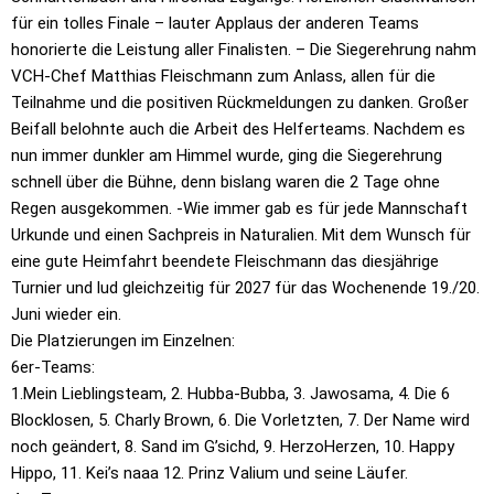
für ein tolles Finale – lauter Applaus der anderen Teams
honorierte die Leistung aller Finalisten. – Die Siegerehrung nahm
VCH-Chef Matthias Fleischmann zum Anlass, allen für die
Teilnahme und die positiven Rückmeldungen zu danken. Großer
Beifall belohnte auch die Arbeit des Helferteams. Nachdem es
nun immer dunkler am Himmel wurde, ging die Siegerehrung
schnell über die Bühne, denn bislang waren die 2 Tage ohne
Regen ausgekommen. -Wie immer gab es für jede Mannschaft
Urkunde und einen Sachpreis in Naturalien. Mit dem Wunsch für
eine gute Heimfahrt beendete Fleischmann das diesjährige
Turnier und lud gleichzeitig für 2027 für das Wochenende 19./20.
Juni wieder ein.
Die Platzierungen im Einzelnen:
6er-Teams:
1.Mein Lieblingsteam, 2. Hubba-Bubba, 3. Jawosama, 4. Die 6
Blocklosen, 5. Charly Brown, 6. Die Vorletzten, 7. Der Name wird
noch geändert, 8. Sand im G’sichd, 9. HerzoHerzen, 10. Happy
Hippo, 11. Kei’s naaa 12. Prinz Valium und seine Läufer.