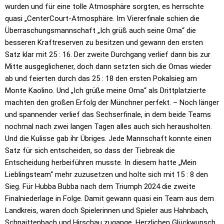
wurden und für eine tolle Atmosphäre sorgten, es herrschte
quasi „CenterCourt-Atmosphäre. Im Viererfinale schien die
Überraschungsmannschaft „Ich grüß auch seine Oma“ die
besseren Kraftreserven zu besitzen und gewann den ersten
Satz klar mit 25 : 16. Der zweite Durchgang verlief dann bis zur
Mitte ausgeglichener, doch dann setzten sich die Omas wieder
ab und feierten durch das 25 : 18 den ersten Pokalsieg am
Monte Kaolino. Und „Ich grüße meine Oma“ als Drittplatzierte
machten den großen Erfolg der Münchner perfekt. – Noch länger
und spannender verlief das Sechserfinale, in dem beide Teams
nochmal nach zwei langen Tagen alles auch sich herausholten.
Und die Kulisse gab ihr Übriges. Jede Mannschaft konnte einen
Satz für sich entscheiden, so dass der Tiebreak die
Entscheidung herbeiführen musste. In diesem hatte „Mein
Lieblingsteam“ mehr zuzusetzen und holte sich mit 15 : 8 den
Sieg. Für Hubba Bubba nach dem Triumph 2024 die zweite
Finalniederlage in Folge. Damit gewann quasi ein Team aus dem
Landkreis, waren doch Spielerinnen und Spieler aus Hahnbach,
Schnaittenbach und Hirschau zugange. Herzlichen Glückwunsch