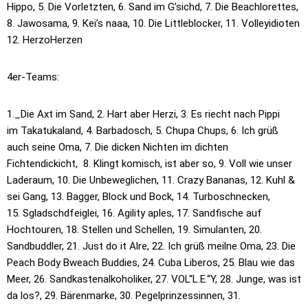
Hippo, 5.
Die Vorletzten, 6. Sand im G’sichd, 7. Die Beachlorettes,
8. Jawosama, 9.
Kei’s naaa, 10. Die Littleblocker,
11. Volleyidioten
12. HerzoHerzen
4er-Teams:
1._Die Axt im Sand, 2. Hart aber Herzi, 3. Es riecht nach Pippi
im
Takatukaland, 4. Barbadosch, 5. Chupa Chups, 6. Ich grüß
auch seine Oma, 7.
Die dicken Nichten im dichten
Fichtendickicht, 8. Klingt komisch, ist aber
so, 9. Voll wie unser
Laderaum, 10. Die Unbeweglichen, 11. Crazy Bananas,
12. Kuhl &
sei Gang, 13. Bagger, Block und Bock, 14. Turboschnecken,
15.
Sgladschdfeiglei, 16. Agility aples, 17. Sandfische auf
Hochtouren, 18.
Stellen und Schellen, 19. Simulanten, 20.
Sandbuddler, 21. Just do it Alre,
22. Ich grüß meilne Oma, 23. Die
Peach Body Bweach Buddies, 24. Cuba
Liberos, 25. Blau wie das
Meer, 26. Sandkastenalkoholiker, 27. VOL“L.E.“Y,
28. Junge, was ist
da los?, 29. Bärenmarke, 30. Pegelprinzessinnen, 31.