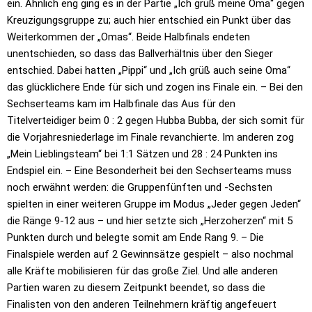
ein. Ähnlich eng ging es in der Partie „Ich grüß meine Oma“ gegen
Kreuzigungsgruppe zu; auch hier entschied ein Punkt über das
Weiterkommen der „Omas“. Beide Halbfinals endeten
unentschieden, so dass das Ballverhältnis über den Sieger
entschied. Dabei hatten „Pippi“ und „Ich grüß auch seine Oma“
das glücklichere Ende für sich und zogen ins Finale ein. – Bei den
Sechserteams kam im Halbfinale das Aus für den
Titelverteidiger beim 0 : 2 gegen Hubba Bubba, der sich somit für
die Vorjahresniederlage im Finale revanchierte. Im anderen zog
„Mein Lieblingsteam“ bei 1:1 Sätzen und 28 : 24 Punkten ins
Endspiel ein. – Eine Besonderheit bei den Sechserteams muss
noch erwähnt werden: die Gruppenfünften und -Sechsten
spielten in einer weiteren Gruppe im Modus „Jeder gegen Jeden“
die Ränge 9-12 aus – und hier setzte sich „Herzoherzen“ mit 5
Punkten durch und belegte somit am Ende Rang 9. – Die
Finalspiele werden auf 2 Gewinnsätze gespielt – also nochmal
alle Kräfte mobilisieren für das große Ziel. Und alle anderen
Partien waren zu diesem Zeitpunkt beendet, so dass die
Finalisten von den anderen Teilnehmern kräftig angefeuert