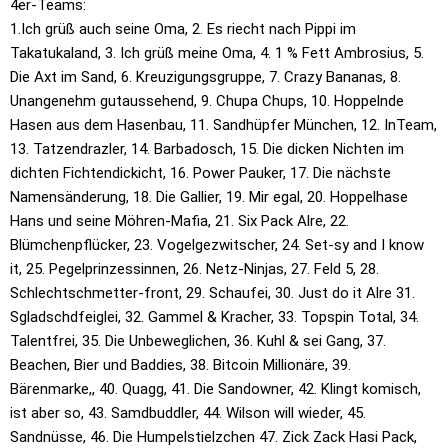
4er-Teams:
1.Ich grüß auch seine Oma, 2. Es riecht nach Pippi im
Takatukaland, 3. Ich grüß meine Oma, 4. 1 % Fett Ambrosius, 5.
Die Axt im Sand, 6. Kreuzigungsgruppe, 7. Crazy Bananas, 8.
Unangenehm gutaussehend, 9. Chupa Chups, 10. Hoppelnde
Hasen aus dem Hasenbau, 11. Sandhüpfer München, 12. InTeam,
13. Tatzendrazler, 14. Barbadosch, 15. Die dicken Nichten im
dichten Fichtendickicht, 16. Power Pauker, 17. Die nächste
Namensänderung, 18. Die Gallier, 19. Mir egal, 20. Hoppelhase
Hans und seine Möhren-Mafia, 21. Six Pack Alre, 22.
Blümchenpflücker, 23. Vogelgezwitscher, 24. Set-sy and I know
it, 25. Pegelprinzessinnen, 26. Netz-Ninjas, 27. Feld 5, 28.
Schlechtschmetter-front, 29. Schaufei, 30. Just do it Alre 31.
Sgladschdfeiglei, 32. Gammel & Kracher, 33. Topspin Total, 34.
Talentfrei, 35. Die Unbeweglichen, 36. Kuhl & sei Gang, 37.
Beachen, Bier und Baddies, 38. Bitcoin Millionäre, 39.
Bärenmarke,, 40. Quagg, 41. Die Sandowner, 42. Klingt komisch,
ist aber so, 43. Samdbuddler, 44. Wilson will wieder, 45.
Sandnüsse, 46. Die Humpelstielzchen 47. Zick Zack Hasi Pack,