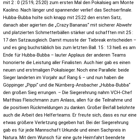
mit 2 : 0 (25:19, 25:20) zum ersten Mal den Pokalsieg am Monte
Kaolino. Nach länger und spannender verlief das Sechserfinale.
Hubba-Bubba holte sich knapp mit 25:22 den ersten Satz,
danach aber agierten die „Crazy Bananas“ mit sicherer Abwehr
und platzierten Schmetterbällen stärker und schafften mit 25 :
17 den Satzausgleich. Damit musste der Tiebreak entscheiden –
und es ging buchstäblich bis zum letzten Ball. 15 : 13 hieß es am
Ende für Hubba-Bubba – lauter Applaus der anderen Teams
honorierte die Leistung aller Finalisten. Auch hier gab es einen
neuen und erstmaligen Pokalsieger. Noch eine Parallele: beide
Sieger landeten im Vorjahr auf Rang 6 – und nun haben die
Göppinger „Pippi“ und die Nürnberg-Ansbacher „Hubba-Bubba“
den großen Sieg errungen. – Die Siegerehrung nahm VCH-Chef
Matthias Fleischmann zum Anlass, allen für die Teilnahme und
die positiven Rückmeldungen zu danken. Großer Beifall belohnte
auch die Arbeit des Helferteams. Er freute sich, dass es nur eine
etwas größere Verletzung gegeben hat. Bei der Siegerehrung
gab es für jede Mannschaft Urkunde und einen Sachpreis in
Natura. Mit dem Wunsch für eine gute Heimfahrt beendete