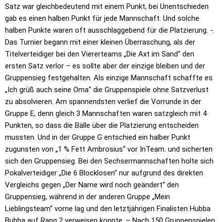
Satz war gleichbedeutend mit einem Punkt, bei Unentschieden
gab es einen halben Punkt für jede Mannschaft. Und solche
halben Punkte waren oft ausschlaggebend für die Platzierung. -.
Das Turnier begann mit einer kleinen Überraschung, als der
Titelverteidiger bei den Viererteams „Die Axt im Sand“ den
ersten Satz verlor – es sollte aber der einzige bleiben und der
Gruppensieg festgehalten. Als einzige Mannschaft schaffte es
„Ich grüß auch seine Oma“ die Gruppenspiele ohne Satzverlust
zu absolvieren. Am spannendsten verlief die Vorrunde in der
Gruppe E, denn gleich 3 Mannschaften waren satzgleich mit 4
Punkten, so dass die Bälle über die Platzierung entscheiden
mussten. Und in der Gruppe G entschied ein halber Punkt
zugunsten von „1 % Fett Ambrosius“ vor InTeam. und sicherten
sich den Gruppensieg. Bei den Sechsermannschaften holte sich
Pokalverteidiger „Die 6 Blocklosen“ nur aufgrund des direkten
Vergleichs gegen „Der Name wird noch geändert“ den
Gruppensieg, während in der anderen Gruppe „Mein
Lieblingsteam“ vorne lag und den letztjährigen Finalisten Hubba
Bubba auf Rang 2 verweisen konnte. – Nach 150 Gruppenspielen