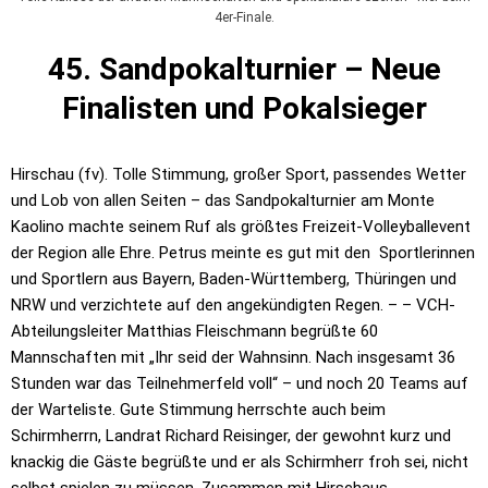
4er-Finale.
45. Sandpokalturnier – Neue
Finalisten und Pokalsieger
Hirschau (fv). Tolle Stimmung, großer Sport, passendes Wetter
und Lob von allen Seiten – das Sandpokalturnier am Monte
Kaolino machte seinem Ruf als größtes Freizeit-Volleyballevent
der Region alle Ehre. Petrus meinte es gut mit den Sportlerinnen
und Sportlern aus Bayern, Baden-Württemberg, Thüringen und
NRW und verzichtete auf den angekündigten Regen. – – VCH-
Abteilungsleiter Matthias Fleischmann begrüßte 60
Mannschaften mit „Ihr seid der Wahnsinn. Nach insgesamt 36
Stunden war das Teilnehmerfeld voll“ – und noch 20 Teams auf
der Warteliste. Gute Stimmung herrschte auch beim
Schirmherrn, Landrat Richard Reisinger, der gewohnt kurz und
knackig die Gäste begrüßte und er als Schirmherr froh sei, nicht
selbst spielen zu müssen. Zusammen mit Hirschaus