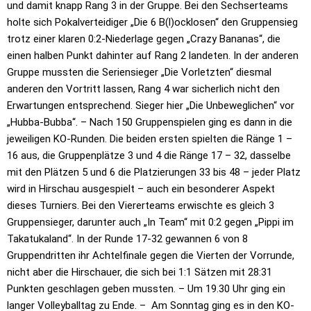
und damit knapp Rang 3 in der Gruppe. Bei den Sechserteams
holte sich Pokalverteidiger „Die 6 B(l)ocklosen“ den Gruppensieg
trotz einer klaren 0:2-Niederlage gegen „Crazy Bananas“, die
einen halben Punkt dahinter auf Rang 2 landeten. In der anderen
Gruppe mussten die Seriensieger „Die Vorletzten“ diesmal
anderen den Vortritt lassen, Rang 4 war sicherlich nicht den
Erwartungen entsprechend. Sieger hier „Die Unbeweglichen“ vor
„Hubba-Bubba“. – Nach 150 Gruppenspielen ging es dann in die
jeweiligen KO-Runden. Die beiden ersten spielten die Ränge 1 –
16 aus, die Gruppenplätze 3 und 4 die Ränge 17 – 32, dasselbe
mit den Plätzen 5 und 6 die Platzierungen 33 bis 48 – jeder Platz
wird in Hirschau ausgespielt – auch ein besonderer Aspekt
dieses Turniers. Bei den Viererteams erwischte es gleich 3
Gruppensieger, darunter auch „In Team“ mit 0:2 gegen „Pippi im
Takatukaland“. In der Runde 17-32 gewannen 6 von 8
Gruppendritten ihr Achtelfinale gegen die Vierten der Vorrunde,
nicht aber die Hirschauer, die sich bei 1:1 Sätzen mit 28:31
Punkten geschlagen geben mussten. – Um 19.30 Uhr ging ein
langer Volleyballtag zu Ende. – Am Sonntag ging es in den KO-