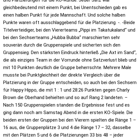
und Platzierungen für die
KO-Runde. Jeder Satz war
gleichbedeutend mit einem Punkt, bei Unentschieden
gab es
einen halben Punkt für jede Mannschaft. Und solche halben
Punkte
waren oft ausschlaggebend für die Platzierung. -. -Beide
Titelverteidiger,
bei den Viererteams „Pippi im Takatukaland“ und
bei den Sechserteams „Hubba
Bubba“ marschierten sehr
souverän durch die Gruppenspiele und sicherten sich
den
Gruppensieg. Den stärksten Eindruck hinterließ „Die Axt im Sand“,
die
als einziges Team in der Vorrunde ohne Satzverlust blieb und
mit 10 Punkten
deutlich die Gruppe beherrschte. Mehrere Male
musste bei Punktgleichheit der
direkte Vergleich über die
Platzierung in der Gruppe entscheiden, so auch
bei den Sechsern
für Happy Hippo, die mit 1 : 1 und 28:26 Punkten gegen
Charly
Brown die Oberhand behielten und so auf Rang 2 landeten. –
Nach 150
Gruppenspielen standen die Ergebnisse fest und es
ging dann noch am Samstag
Abend in die ersten KO-Spiele. Die
beiden ersten der Gruppen bei den Vierern
spielten die Ränge 1 –
16 aus, die Gruppenplätze 3 und 4 die Ränge 17 – 32,
dasselbe
mit den Plätzen 5 und 6 die Platzierungen 33 bis 48 – jeder