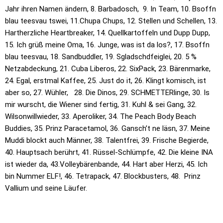
Jahr ihren Namen ändern, 8. Barbadosch, 9. In Team, 10. Bsoffn
blau teesvau tswei, 11.Chupa Chups, 12. Stellen und Schellen, 13.
Hartherzliche Heartbreaker, 14. Quellkartoffeln und Dupp Dupp,
15. Ich grüß meine Oma, 16. Junge, was ist da los?, 17. Bsoffn
blau teesvau, 18. Sandbuddler, 19. Sgladschdfeiglei, 20. 5 %
Netzabdeckung, 21. Cuba Liberos, 22. SixPack, 23. Bärenmarke,
24. Egal, erstmal Kaffee, 25. Just do it, 26. Klingt komisch, ist
aber so, 27. Wühler, 28. Die Dinos, 29. SCHMETTERlinge, 30. Is
mir wurscht, die Wiener sind fertig, 31. Kuhl & sei Gang, 32.
Wilsonwillwieder, 33. Aperoliker, 34. The Peach Body Beach
Buddies, 35. Prinz Paracetamol, 36. Gansch’t ne läsn, 37. Meine
Muddi blockt auch Männer, 38. Talentfrei, 39. Frische Begierde,
40. Hauptsach berührt, 41. Rüssel-Schlümpfe, 42. Die kleine INA
ist wieder da, 43.Volleybärenbande, 44. Hart aber Herzi, 45. Ich
bin Nummer ELF!, 46. Tetrapack, 47. Blockbusters, 48. Prinz
Vallium und seine Läufer.