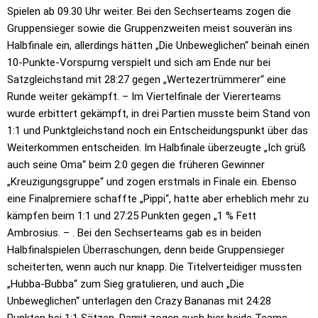
Spielen ab 09.30 Uhr weiter. Bei den Sechserteams zogen die
Gruppensieger sowie die Gruppenzweiten meist souverän ins
Halbfinale ein, allerdings hätten „Die Unbeweglichen“ beinah einen
10-Punkte-Vorspurng verspielt und sich am Ende nur bei
Satzgleichstand mit 28:27 gegen „Wertezertrümmerer“ eine
Runde weiter gekämpft. – Im Viertelfinale der Viererteams
wurde erbittert gekämpft, in drei Partien musste beim Stand von
1:1 und Punktgleichstand noch ein Entscheidungspunkt über das
Weiterkommen entscheiden. Im Halbfinale überzeugte „Ich grüß
auch seine Oma“ beim 2:0 gegen die früheren Gewinner
„Kreuzigungsgruppe“ und zogen erstmals in Finale ein. Ebenso
eine Finalpremiere schaffte „Pippi“, hatte aber erheblich mehr zu
kämpfen beim 1:1 und 27:25 Punkten gegen „1 % Fett
Ambrosius. – . Bei den Sechserteams gab es in beiden
Halbfinalspielen Überraschungen, denn beide Gruppensieger
scheiterten, wenn auch nur knapp. Die Titelverteidiger mussten
„Hubba-Bubba“ zum Sieg gratulieren, und auch „Die
Unbeweglichen“ unterlagen den Crazy Bananas mit 24:28
Punkten bei 1:1 Sätzen. Damit zogen auch hier beide Teams