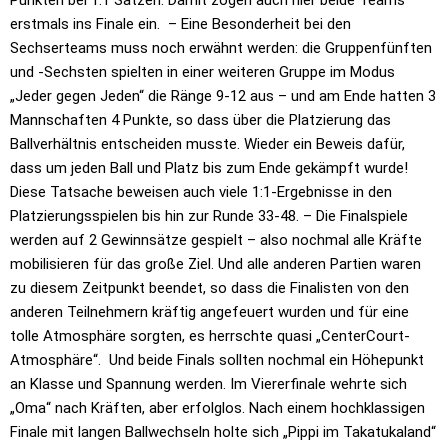
erstmals ins Finale ein. – Eine Besonderheit bei den
Sechserteams muss noch erwähnt werden: die Gruppenfünften
und -Sechsten spielten in einer weiteren Gruppe im Modus
„Jeder gegen Jeden“ die Ränge 9-12 aus – und am Ende hatten 3
Mannschaften 4 Punkte, so dass über die Platzierung das
Ballverhältnis entscheiden musste. Wieder ein Beweis dafür,
dass um jeden Ball und Platz bis zum Ende gekämpft wurde!
Diese Tatsache beweisen auch viele 1:1-Ergebnisse in den
Platzierungsspielen bis hin zur Runde 33-48. – Die Finalspiele
werden auf 2 Gewinnsätze gespielt – also nochmal alle Kräfte
mobilisieren für das große Ziel. Und alle anderen Partien waren
zu diesem Zeitpunkt beendet, so dass die Finalisten von den
anderen Teilnehmern kräftig angefeuert wurden und für eine
tolle Atmosphäre sorgten, es herrschte quasi „CenterCourt-
Atmosphäre“. Und beide Finals sollten nochmal ein Höhepunkt
an Klasse und Spannung werden. Im Viererfinale wehrte sich
„Oma“ nach Kräften, aber erfolglos. Nach einem hochklassigen
Finale mit langen Ballwechseln holte sich „Pippi im Takatukaland“