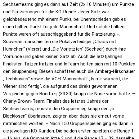
Sechserteams ging es dann auf Zeit (2x 10 Minuten) um Punkte
und Platzierungen für die KO-Runde. Jeder Satz war
gleichbedeutend mit einem Punkt, bei Unentschieden gab es
einen halben Punkt für jede Mannschaft. Und solche halben
Punkte waren oft ausschlaggebend für die Platzierung. -.
Souverän marschierten die Pokalverteidiger „Chaos mit
Hühnchen“ (Vierer) und „Die Vorletzten“ (Sechser) durch ihre
Vorrunde und gaben keinen Satz ab. Auch die letztjährigen
Finalisten Tatzentratzler und InTeam holten sich mit 10 Punkten
den Gruppensieg. Diesen schafften auch die Amberg-Hirschauer
„Techbasics“ sowie die VCH-Mannschaft „Is mir wurscht, die
Wiener sind fertig“, die aufgrund des direkt gewonnenen
Vergleichs gegen Bonifazij (33:30) knapp die Nase vorne hatte. –
Charly-Brown-Team, Finalist des letztes Jahres der
Sechserteams, musste den Gruppensieg knapp den „6
Blocklosen“ überlassen, zeigten aber, dass sie erneut vorne
mitmischen wollten. – Nach 150 Gruppenspielen ging es dann in
die jeweiligen KO-Runden. Die beiden ersten spielten die Ränge 1
– 16 aus, die Gruppenplätze 3 und 4 die Ränge 17 – 32, dasselbe