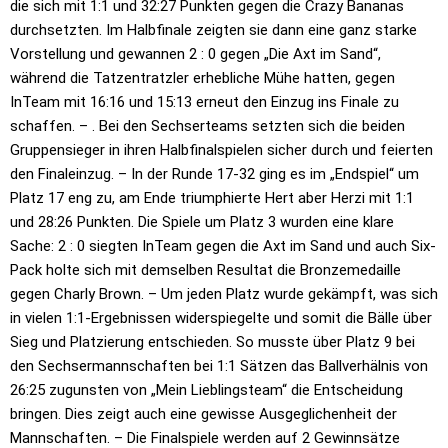
die sich mit 1:1 und 32:27 Punkten gegen die Crazy Bananas
durchsetzten. Im Halbfinale zeigten sie dann eine ganz starke
Vorstellung und gewannen 2 : 0 gegen „Die Axt im Sand“,
während die Tatzentratzler erhebliche Mühe hatten, gegen
InTeam mit 16:16 und 15:13 erneut den Einzug ins Finale zu
schaffen. – . Bei den Sechserteams setzten sich die beiden
Gruppensieger in ihren Halbfinalspielen sicher durch und feierten
den Finaleinzug. – In der Runde 17-32 ging es im „Endspiel“ um
Platz 17 eng zu, am Ende triumphierte Hert aber Herzi mit 1:1
und 28:26 Punkten. Die Spiele um Platz 3 wurden eine klare
Sache: 2 : 0 siegten InTeam gegen die Axt im Sand und auch Six-
Pack holte sich mit demselben Resultat die Bronzemedaille
gegen Charly Brown. – Um jeden Platz wurde gekämpft, was sich
in vielen 1:1-Ergebnissen widerspiegelte und somit die Bälle über
Sieg und Platzierung entschieden. So musste über Platz 9 bei
den Sechsermannschaften bei 1:1 Sätzen das Ballverhälnis von
26:25 zugunsten von „Mein Lieblingsteam“ die Entscheidung
bringen. Dies zeigt auch eine gewisse Ausgeglichenheit der
Mannschaften. – Die Finalspiele werden auf 2 Gewinnsätze