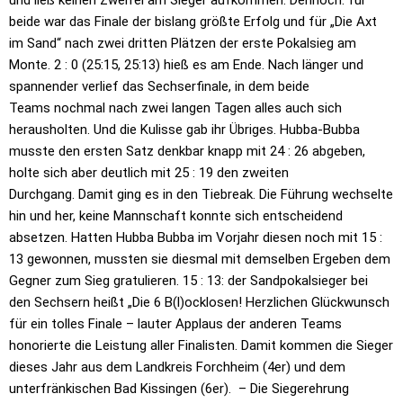
und ließ keinen Zweifel am Sieger aufkommen. Dennoch: für
beide war das
Finale der bislang größte Erfolg und für „Die Axt
im Sand“ nach zwei dritten
Plätzen der erste Pokalsieg am
Monte. 2 : 0 (25:15, 25:13) hieß es am Ende.
Nach länger und
spannender verlief das Sechserfinale, in dem beide
Teams
nochmal nach zwei langen Tagen alles auch sich
herausholten. Und die Kulisse
gab ihr Übriges. Hubba-Bubba
musste den ersten Satz denkbar knapp mit 24 :
26 abgeben,
holte sich aber deutlich mit 25 : 19 den zweiten
Durchgang.
Damit ging es in den Tiebreak. Die Führung wechselte
hin und her, keine
Mannschaft konnte sich entscheidend
absetzen. Hatten Hubba Bubba im Vorjahr
diesen noch mit 15 :
13 gewonnen, mussten sie diesmal mit demselben Ergeben
dem
Gegner zum Sieg gratulieren. 15 : 13: der Sandpokalsieger bei
den
Sechsern heißt „Die 6 B(l)ocklosen! Herzlichen Glückwunsch
für ein tolles
Finale – lauter Applaus der anderen Teams
honorierte die Leistung aller
Finalisten. Damit kommen die Sieger
dieses Jahr aus dem Landkreis Forchheim
(4er) und dem
unterfränkischen Bad Kissingen (6er). – Die Siegerehrung