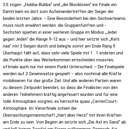
2:0 zogen „Hubba-Bubba“ und
„die Blocklosen“ ins Finale ein.
Damit kam es dort zum Aufeinandertreffen
der Sieger der
beiden letzten Jahre. – Eine Besonderheit bei den
Sechserteams
muss noch erwähnt werden: die Gruppenfünften und -
Sechsten
spielten in einer weiteren Gruppe im Modus „Jeder
gegen Jeden“ die Ränge
9-12 aus – und hier setzte sich „Kei’s
naa“ mit 3 Siegen durch und belegte
somit am Ende Rang 9.
Überhaupt fällt auf, dass sehr viele Spiele mit 1 : 1
endeten und
die Punkte über das Weiterkommen entscheiden mussten,
oftmals
auch nur mit einem Punkt Unterschied. – Die Finalspiele
werden auf 2
Gewinnsätze gespielt – also nochmal alle Kräfte
mobilisieren für das große
Ziel. Und alle anderen Partien waren
zu diesem Zeitpunkt beendet, so dass
die Finalisten von den
anderen Teilnehmern kräftig angefeuert wurden und für
eine
tolle Atmosphäre sorgten, es herrschte quasi „CenterCourt-
Atmosphäre.
Im Viererfinale schien die
Überraschungsmannschaft „Hart aber Herzi“ mit
ihren Kräften
am Ende zu sein. Von Beginn an setzte sich „Die Axt im Sand“
ab